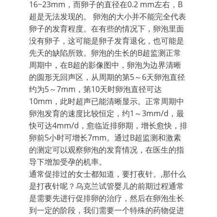
16~23mm，而卵子的直径在0.2 mm左右，B
超是无法发现的。 卵泡的大小并不能完全代表
卵子的发育程度。在有些的情况下，卵泡里面
没有卵子，这可能是卵子发育退化，也可能是
先天的缺陷所致。卵泡的生长的B超监测正常
周期中，在B超的影像图中，卵泡为边界清晰
的圆形无回声区，从周期的第5～6天卵泡直径
约为5～7mm，第10天时卵泡直径可达
10mm，此时超声已能清晰显示。正常周期中
卵泡发育的速度比较恒定，约1～3mm/d，最
快可达4mm/d，愈临近排卵期，增长愈快，排
卵前5小时可增长7mm。通过B超监测和激素
的测定可以观察卵泡的发育情况，在医生的指
导下增加受孕的机率。
通常促排过的女士都知道，要打夜针。,那什么
是打夜针呢？乌克兰试管婴儿的前期过程通常
是需要先进行促排卵的治疗，然后在卵泡生长
到一定的阶段，我们需要一个特殊的药物促进