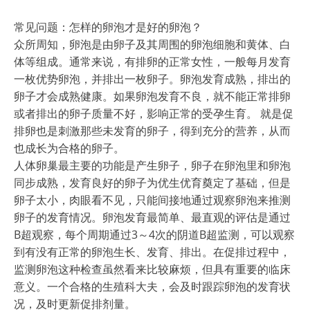
常见问题：怎样的卵泡才是好的卵泡？
众所周知，卵泡是由卵子及其周围的卵泡细胞和黄体、白
体等组成。通常来说，有排卵的正常女性，一般每月发育
一枚优势卵泡，并排出一枚卵子。卵泡发育成熟，排出的
卵子才会成熟健康。如果卵泡发育不良，就不能正常排卵
或者排出的卵子质量不好，影响正常的受孕生育。 就是促
排卵也是刺激那些未发育的卵子，得到充分的营养，从而
也成长为合格的卵子。
人体卵巢最主要的功能是产生卵子，卵子在卵泡里和卵泡
同步成熟，发育良好的卵子为优生优育奠定了基础，但是
卵子太小，肉眼看不见，只能间接地通过观察卵泡来推测
卵子的发育情况。卵泡发育最简单、最直观的评估是通过
B超观察，每个周期通过3～4次的阴道B超监测，可以观察
到有没有正常的卵泡生长、发育、排出。在促排过程中，
监测卵泡这种检查虽然看来比较麻烦，但具有重要的临床
意义。一个合格的生殖科大夫，会及时跟踪卵泡的发育状
况，及时更新促排剂量。