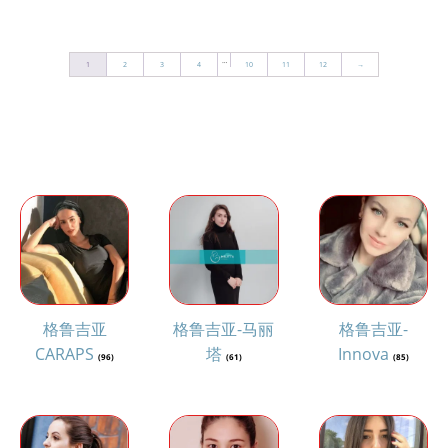
…
1
2
3
4
10
11
12
→
格鲁吉亚
格鲁吉亚-马丽
格鲁吉亚-
CARAPS
塔
Innova
(96)
(61)
(85)