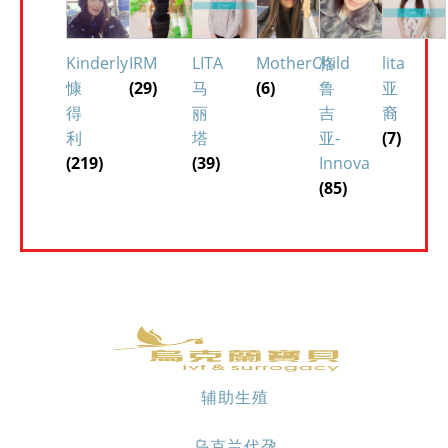
Kinderly
IRM
LITA
MotherChild
格
lita
慷
(29)
马
(6)
鲁
亚
得
丽
吉
裔
利
塔
亚-
(7)
(219)
(39)
Innova
(85)
辅助生殖
乌克兰代孕