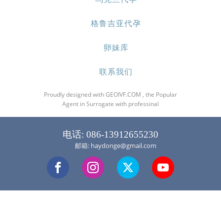
格鲁吉亚代孕
卵妹库
联系我们
Proudly designed with GEOIVF.COM , the Popular
Agent in Surrogate with professinal
电话: 086-13912655230
邮箱: haydonge@gmail.com