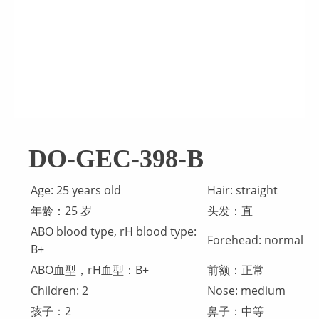
DO-GEC-398-B
Age: 25 years old
Hair: straight
年龄：25 岁
头发：直
ABO blood type, rH blood type:
Forehead: normal
B+
ABO血型，rH血型：B+
前额：正常
Children: 2
Nose: medium
孩子：2
鼻子：中等