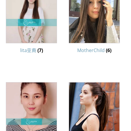
lita亚裔
(7)
MotherChild
(6)