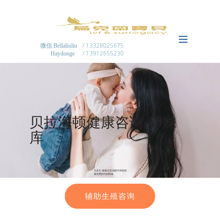
/ 13328025675
微信:Bellaliuliu
/ 13912655230
Haydonge
贝拉海顿健康咨询-卵妹
库
乌克兰/格鲁吉亚顶级代孕医院
最优秀的代妈卵妹
辅助生殖咨询