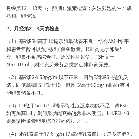
月经第12、13天（排卵期）激素检查：关注卵泡的生长成
熟和排卵情况
2、月经第2、3天的检查
（1）基础FSH高于10提示卵巢储备不良：结合AMH水平
和患者年龄可以预估卵子储备数量。FSH高见于卵巢早
衰、卵巢不敏感综合征、原发性闭经等。FSH高于
40mIU/ml，则对克罗米芬之类的促排卵药无效。
（2）基础E2在50pg/ml以下正常：因为E2和FSH是负反
馈，即使基础FSH低于10，但是E2高于50pg/ml同样有可
能卵巢储备不良。
（3）LH低于5mIU/ml提示促性腺激素功能不足：高FSH
如再加高LH，则卵巢功能衰竭迹象非常明显。LH/FSH≥3
则是诊断多囊卵巢综合征的依据之一。
（4）泌乳素高于17.6ng/ml为高催乳素血症：过多的催乳