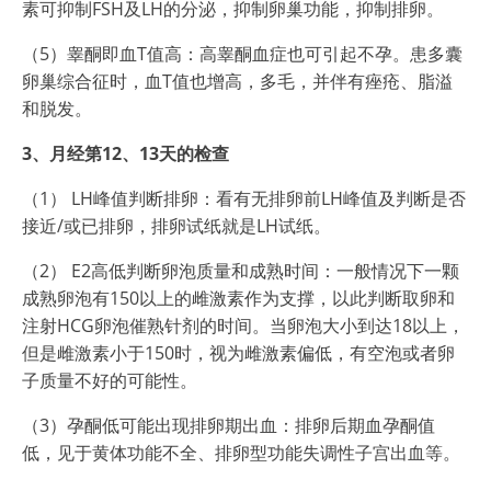
素可抑制FSH及LH的分泌，抑制卵巢功能，抑制排卵。
（5）睾酮即血T值高：高睾酮血症也可引起不孕。患多囊
卵巢综合征时，血T值也增高，多毛，并伴有痤疮、脂溢
和脱发。
3、月经第12、13天的检查
（1） LH峰值判断排卵：看有无排卵前LH峰值及判断是否
接近/或已排卵，排卵试纸就是LH试纸。
（2） E2高低判断卵泡质量和成熟时间：一般情况下一颗
成熟卵泡有150以上的雌激素作为支撑，以此判断取卵和
注射HCG卵泡催熟针剂的时间。当卵泡大小到达18以上，
但是雌激素小于150时，视为雌激素偏低，有空泡或者卵
子质量不好的可能性。
（3）孕酮低可能出现排卵期出血：排卵后期血孕酮值
低，见于黄体功能不全、排卵型功能失调性子宫出血等。