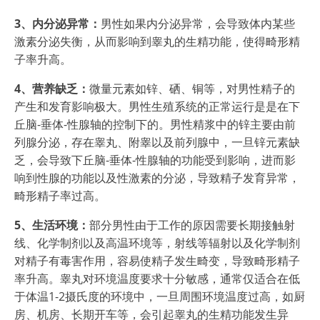
3、内分泌异常：
男性如果内分泌异常，会导致体内某些
激素分泌失衡，从而影响到睾丸的生精功能，使得畸形精
子率升高。
4、营养缺乏：
微量元素如锌、硒、铜等，对男性精子的
产生和发育影响极大。男性生殖系统的正常运行是是在下
丘脑-垂体-性腺轴的控制下的。男性精浆中的锌主要由前
列腺分泌，存在睾丸、附睾以及前列腺中，一旦锌元素缺
乏，会导致下丘脑-垂体-性腺轴的功能受到影响，进而影
响到性腺的功能以及性激素的分泌，导致精子发育异常，
畸形精子率过高。
5、生活环境：
部分男性由于工作的原因需要长期接触射
线、化学制剂以及高温环境等，射线等辐射以及化学制剂
对精子有毒害作用，容易使精子发生畸变，导致畸形精子
率升高。睾丸对环境温度要求十分敏感，通常仅适合在低
于体温1-2摄氏度的环境中，一旦周围环境温度过高，如厨
房、机房、长期开车等，会引起睾丸的生精功能发生异