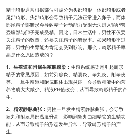
精子畸形通常根据部位可被分为头部畸形、体部畸形或者
尾部畸形。头部畸形会导致精子无法正常进入卵子，而体
部尾精子部畸形会导致精子运动能力受限无法进入输卵管
壶腹部与卵子完成受精。因此，日常生活中，男性不仅要
关注精子的数量，还要关注精子的畸形率。如果畸形率过
高，男性的生育能力肯定会受到影响。那么，畸形精子率
高是什么原因造成的？
1、生殖道和附属生殖腺感染：
生殖系统感染是引起畸形
精子的常见原因，如前列腺炎、精囊炎、睾丸炎、附睾炎
等。一旦生殖道和附属腺体出现炎症，会导致精液中的营
养物质大大减少、精液PH值改变，从而导致畸形精子的产
生。
2、精索静脉曲张：
男性一旦发生精索静脉曲张，会导致
睾丸和附睾局部温度升高，影响到睾丸曲细精管的生精功
能，从而导致精子的形态发生异常，导致畸形精子的产
生。