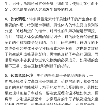
生。另外，酒精还可扩张全身毛细血管，使得阴茎供血不
足，这也是酗酒的人容易发生阳痿的原因。
4、饮食调理：
许多微量元素对于男性精子的产生也有着
重要的作用，特别是锌和硒。男性体内的锌主要由前列腺
分泌，通过与蛋白的结合，对男性的生殖功能进行调控。
而且，锌是人体众多酶的辅助因子，锌的缺乏自然会使得
睾丸的生精功能受到影响。而且，研究表明，锌浓度的下
降也会引起垂体分泌促性腺激素水平下降，这也是导致精
子的生成和成熟受到影响，男性畸形精子率高的原因。而
硒是精浆中谷胱甘肽过氧化物酶的必需成分。如果硒的含
量不正常，也会直接影响到精子的功能。
5、远离危险环境：
男性的睾丸是十分脆弱的器官，一旦
周围环境温度过高或者受到射线、药物的影响，都会导致
睾丸的生精功能减弱，精子的发育也会受到影响。男性如
果发现畸形精子率过高，要注意原理高温环境如机房、厨
房等，少泡温泉蒸桑拿，少穿紧身的牛仔裤以及避免久坐
和长时间开车。对于经常接触射线的男性，也要尽量远