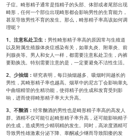
子症。畸形精子通常是指精子的头部、体部或者尾部出现
畸形，任何一个部位出现畸形都会影响男性的生育能力，
甚至导致男性不育的发生。那么，畸形精子率高该如何调
理呢？
1、注意私处卫生：
男性畸形精子率高的原因常与生殖道
以及附属生殖腺体炎症感染有关，如睾丸炎、附睾炎、前
列腺炎等。男人和女人一样，都需要注意私处卫生，内裤
要勤换洗。特别需要注意的是，一定要避免不洁性生活。
2、少抽烟：
研究表明，每日抽烟越多、吸烟时间越长的
男性，其畸形精子率也越高。烟草中的尼古丁会影响睾丸
中曲细精管的生精功能，使得精子的生成和发育受到影
响，进而使得畸形精子率大大升高。
3、不酗酒：
经常酗酒的男性也是畸形精子率高的高发人
群。酒精不仅可能引起畸形精子率升高，还可能影响精子
的生成，造成男性少精弱精的发生。同时，高浓度酒精可
导致男性雄激素分泌下降、睾酮减少继而导致阳痿的发