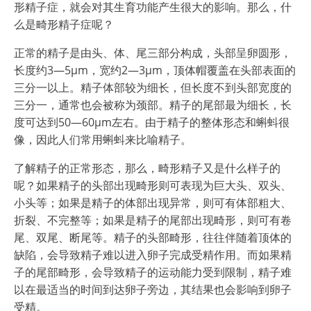
形精子症，就会对其生育功能产生很大的影响。那么，什
么是畸形精子症呢？
正常的精子是由头、体、尾三部分构成，头部呈卵圆形，
长度约3—5μm，宽约2—3μm，顶体帽覆盖在头部表面的
三分一以上。精子体部较为细长，但长度不到头部宽度的
三分一，通常也会被称为颈部。精子的尾部最为细长，长
度可达到50—60μm左右。由于精子的整体形态和蝌蚪很
像，因此人们常用蝌蚪来比喻精子。
了解精子的正常形态，那么，畸形精子又是什么样子的
呢？如果精子的头部出现畸形则可表现为巨大头、双头、
小头等；如果是精子的体部出现异常，则可有体部粗大、
折裂、不完整等；如果是精子的尾部出现畸形，则可有卷
尾、双尾、断尾等。精子的头部畸形，往往伴随着顶体的
缺陷，会导致精子难以进入卵子完成受精作用。而如果精
子的尾部畸形，会导致精子的运动能力受到限制，精子难
以在最适当的时间到达卵子旁边，其结果也会影响到卵子
受精。