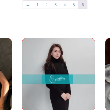
←
1
2
3
4
5
6