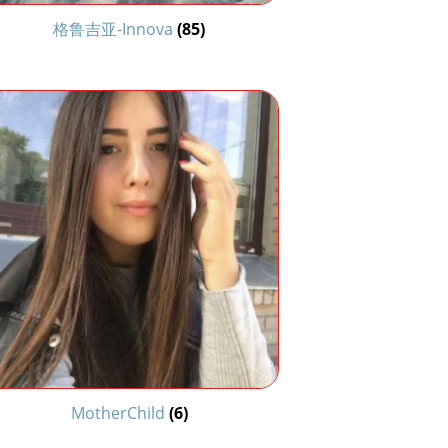
格鲁吉亚-Innova
(85)
MotherChild
(6)