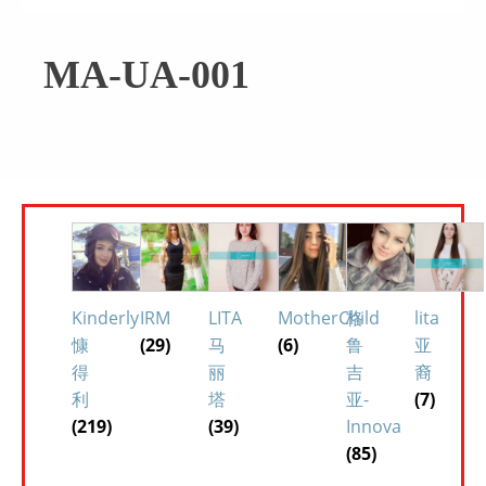
MA-UA-001
Kinderly
IRM
LITA
MotherChild
格
lita
慷
(29)
马
(6)
鲁
亚
得
丽
吉
裔
利
塔
亚-
(7)
(219)
(39)
Innova
(85)