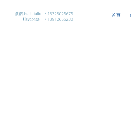
/ 13328025675
微信:Bellaliuliu
首页
/ 13912655230
Haydonge