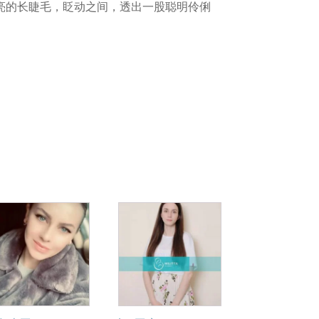
亮的长睫毛，眨动之间，透出一股聪明伶俐