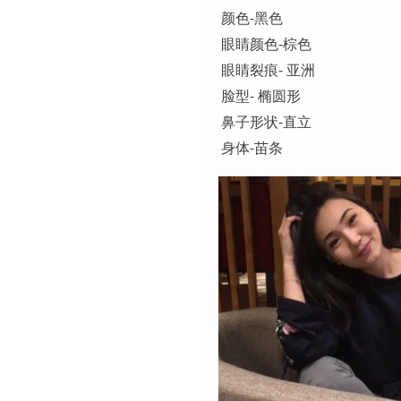
颜色-黑色
眼睛颜色-棕色
眼睛裂痕- 亚洲
脸型- 椭圆形
鼻子形状-直立
身体-苗条