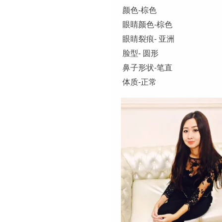
颜色-棕色
眼睛颜色-棕色
眼睛裂痕- 亚洲
脸型- 圆形
鼻子形状-笔直
体质-正常