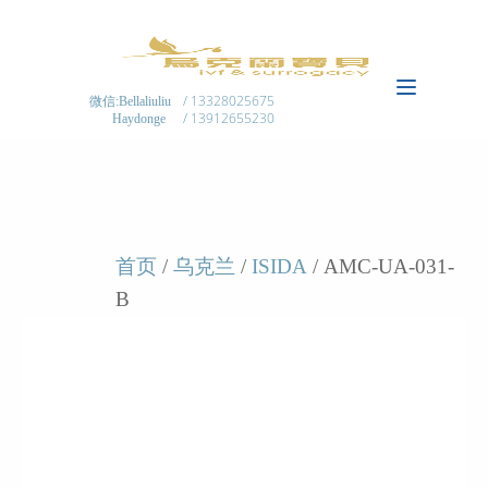
/ 13328025675
微信:Bellaliuliu
/ 13912655230
Haydonge
首页
/
乌克兰
/
ISIDA
/ AMC-UA-031-
B