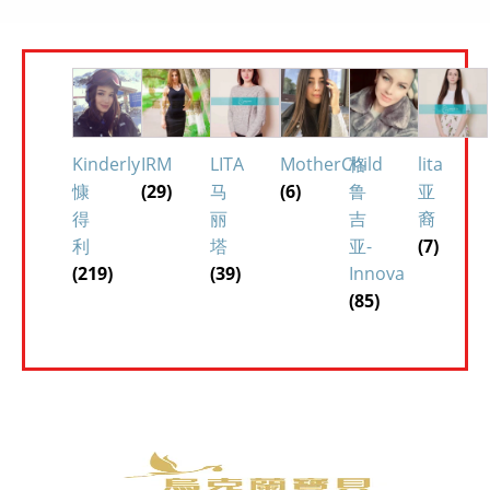
Kinderly
IRM
LITA
MotherChild
格
lita
慷
(29)
马
(6)
鲁
亚
得
丽
吉
裔
利
塔
亚-
(7)
(219)
(39)
Innova
(85)