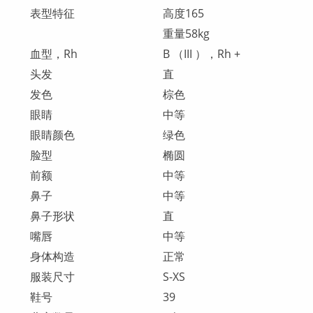
表型特征
高度165
重量58kg
血型，Rh
B （III ），Rh +
头发
直
发色
棕色
眼睛
中等
眼睛颜色
绿色
脸型
椭圆
前额
中等
鼻子
中等
鼻子形状
直
嘴唇
中等
身体构造
正常
服装尺寸
S-XS
鞋号
39