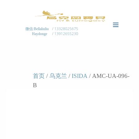
/ 13328025675
微信:Bellaliuliu
/ 13912655230
Haydonge
首页
/
乌克兰
/
ISIDA
/ AMC-UA-096-
B