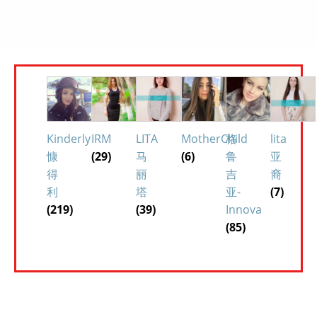
Kinderly
IRM
LITA
MotherChild
格
lita
慷
(29)
马
(6)
鲁
亚
得
丽
吉
裔
利
塔
亚-
(7)
(219)
(39)
Innova
(85)