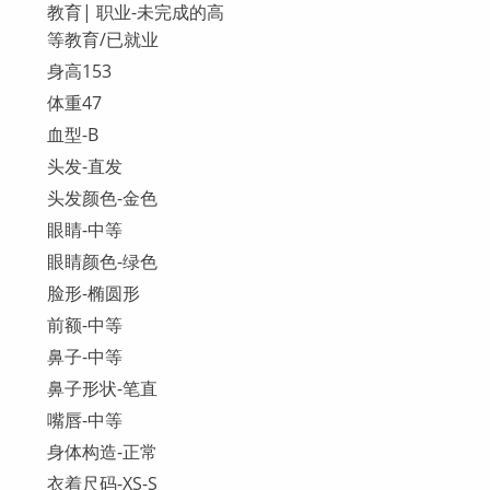
教育| 职业-未完成的高
等教育/已就业
身高153
体重47
血型-B
头发-直发
头发颜色-金色
眼睛-中等
眼睛颜色-绿色
脸形-椭圆形
前额-中等
鼻子-中等
鼻子形状-笔直
嘴唇-中等
身体构造-正常
衣着尺码-XS-S