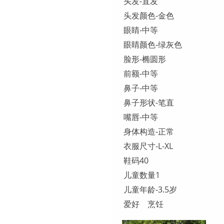
头发-直发
头发颜色-金色
眼睛-中等
眼睛颜色-绿灰色
脸形-椭圆形
前额-中等
鼻子-中等
鼻子形状-笔直
嘴唇-中等
身体构造-正常
衣服尺寸-L-XL
鞋码40
儿童数量1
儿童年龄-3.5岁
爱好 烹饪