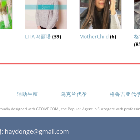
LITA 马丽塔
(39)
MotherChild
(6)
格
(8
辅助生殖
乌克兰代孕
格鲁吉亚代
roudly designed with GEOIVF.COM , the Popular Agent in Surrogate with professin
 haydonge@gmail.com