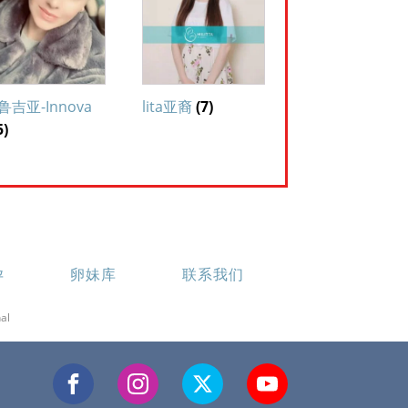
鲁吉亚-Innova
lita亚裔
(7)
5)
孕
卵妹库
联系我们
al