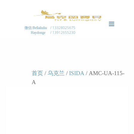
/ 13328025675
微信:Bellaliuliu
/ 13912655230
Haydonge
首页
/
乌克兰
/
ISIDA
/ AMC-UA-115-
A