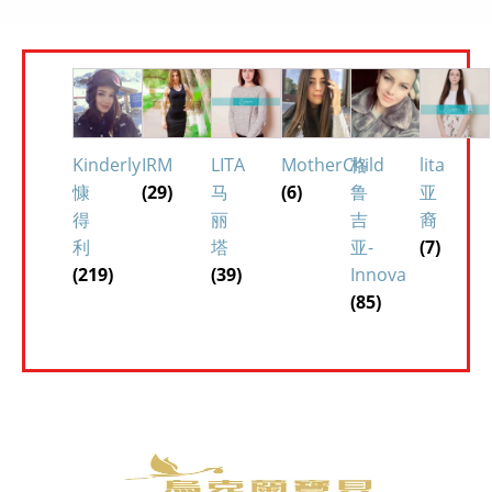
Kinderly
IRM
LITA
MotherChild
格
lita
慷
(29)
马
(6)
鲁
亚
得
丽
吉
裔
利
塔
亚-
(7)
(219)
(39)
Innova
(85)