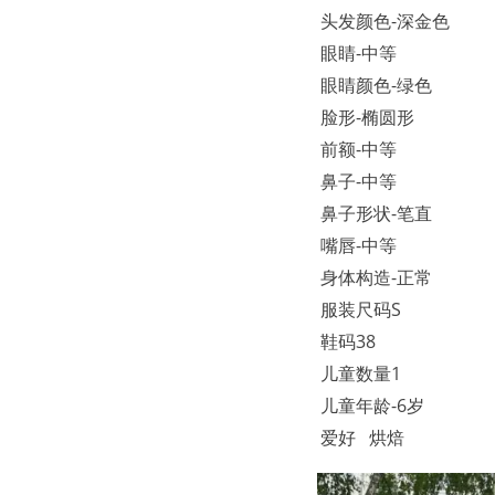
头发颜色-深金色
眼睛-中等
眼睛颜色-绿色
脸形-椭圆形
前额-中等
鼻子-中等
鼻子形状-笔直
嘴唇-中等
身体构造-正常
服装尺码S
鞋码38
儿童数量1
儿童年龄-6岁
爱好 烘焙