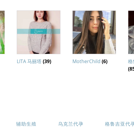
LITA 马丽塔
(39)
MotherChild
(6)
格
(8
辅助生殖
乌克兰代孕
格鲁吉亚代