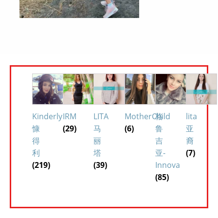
Kinderly
IRM
LITA
MotherChild
格
lita
慷
(29)
马
(6)
鲁
亚
得
丽
吉
裔
利
塔
亚-
(7)
(219)
(39)
Innova
(85)