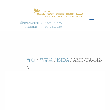
/ 13328025675
微信:Bellaliuliu
/ 13912655230
Haydonge
首页
/
乌克兰
/
ISIDA
/ AMC-UA-142-
A