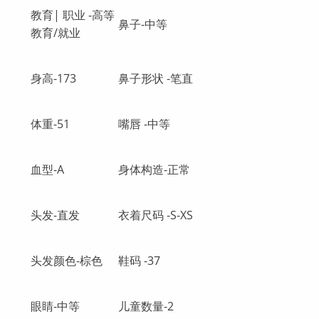
教育| 职业 -高等
鼻子-中等
教育/就业
身高-173
鼻子形状 -笔直
体重-51
嘴唇 -中等
血型-A
身体构造-正常
头发-直发
衣着尺码 -S-XS
头发颜色-棕色
鞋码 -37
眼睛-中等
儿童数量-2