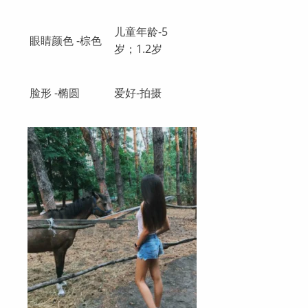
儿童年龄-5
眼睛颜色 -棕色
岁；1.2岁
脸形 -椭圆
爱好-拍摄