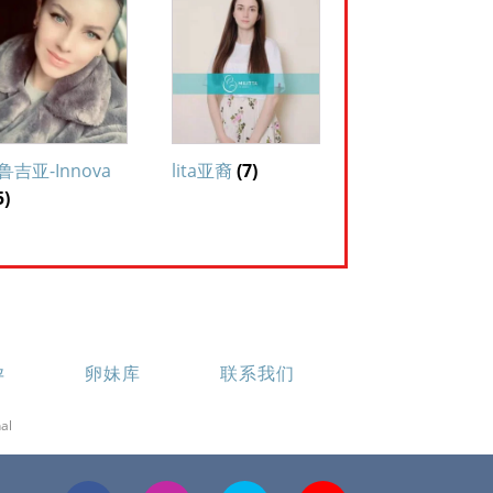
鲁吉亚-Innova
lita亚裔
(7)
5)
孕
卵妹库
联系我们
al