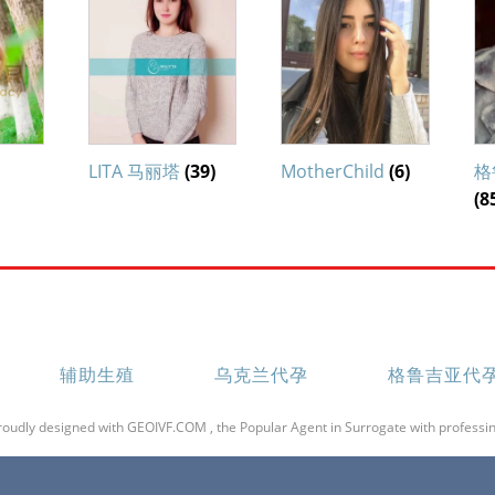
LITA 马丽塔
(39)
MotherChild
(6)
格
(8
辅助生殖
乌克兰代孕
格鲁吉亚代
roudly designed with GEOIVF.COM , the Popular Agent in Surrogate with professin