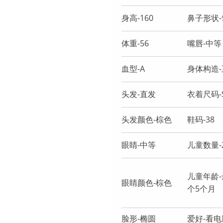
身高-160
鼻子形状
体重-56
嘴唇-中等
血型-A
身体构造
头发-直发
衣着尺码-S
头发颜色-棕色
鞋码-38
眼睛-中等
儿童数量-
儿童年龄
眼睛颜色-棕色
个5个月
脸形-椭圆
爱好-看电