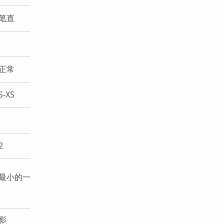
-笔直
-正常
-XS
2
-最小的一
影