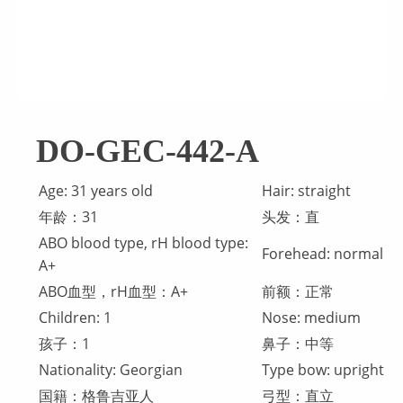
DO-GEC-442-A
Age: 31 years old
Hair: straight
年龄：31
头发：直
ABO blood type, rH blood type:
Forehead: normal
A+
ABO血型，rH血型：A+
前额：正常
Children: 1
Nose: medium
孩子：1
鼻子：中等
Nationality: Georgian
Type bow: upright
国籍：格鲁吉亚人
弓型：直立