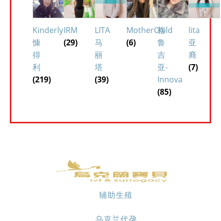
Kinderly
IRM
LITA
MotherChild
格
lita
慷
(29)
马
(6)
鲁
亚
得
丽
吉
裔
利
塔
亚-
(7)
(219)
(39)
Innova
(85)
辅助生殖
乌克兰代孕