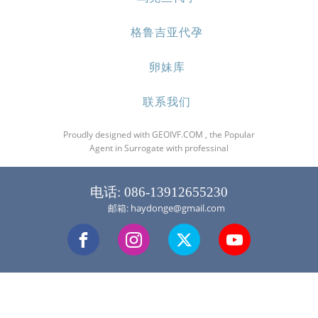
格鲁吉亚代孕
卵妹库
联系我们
Proudly designed with GEOIVF.COM , the Popular
Agent in Surrogate with professinal
电话: 086-13912655230
邮箱: haydonge@gmail.com