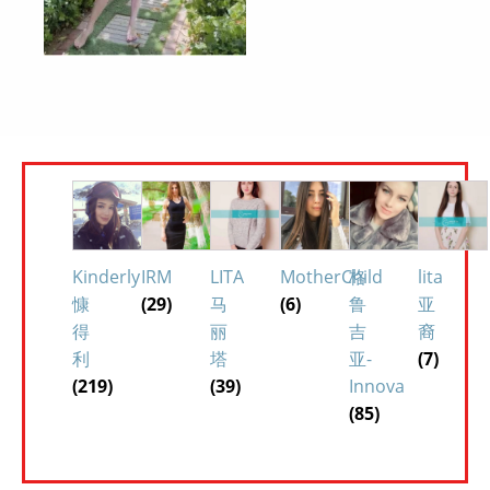
Kinderly
IRM
LITA
MotherChild
格
lita
慷
(29)
马
(6)
鲁
亚
得
丽
吉
裔
利
塔
亚-
(7)
(219)
(39)
Innova
(85)