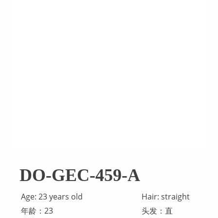
DO-GEC-459-A
Age: 23 years old
Hair: straight
年龄：23
头发：直