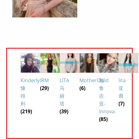
Kinderly
IRM
LITA
MotherChild
格
lita
慷
(29)
马
(6)
鲁
亚
得
丽
吉
裔
利
塔
亚-
(7)
(219)
(39)
Innova
(85)