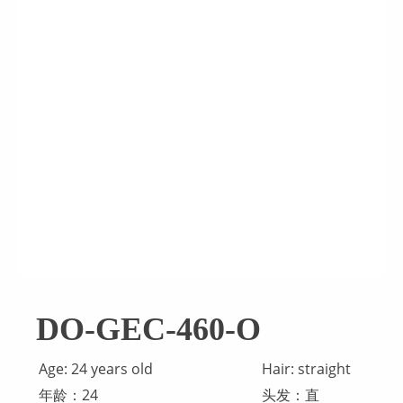
DO-GEC-460-O
Age: 24 years old
Hair: straight
年龄：24
头发：直