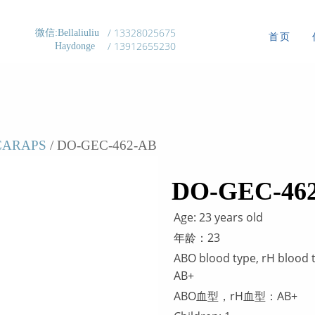
/ 13328025675
微信:Bellaliuliu
首页
/ 13912655230
Haydonge
ARAPS
/ DO-GEC-462-AB
DO-GEC-46
Age: 23 years old
年龄：23
ABO blood type, rH blood 
AB+
ABO血型，rH血型：AB+