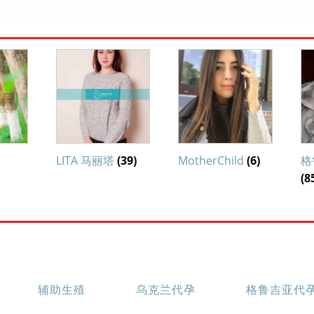
LITA 马丽塔
(39)
MotherChild
(6)
格
(8
辅助生殖
乌克兰代孕
格鲁吉亚代