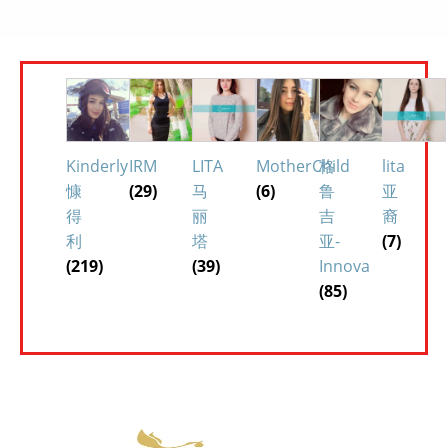
Kinderly
IRM
LITA
MotherChild
格
lita
慷
(29)
马
(6)
鲁
亚
得
丽
吉
裔
利
塔
亚-
(7)
(219)
(39)
Innova
(85)