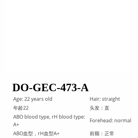
DO-GEC-473-A
Age: 22 years old
Hair: straight
年龄22
头发：直
ABO blood type, rH blood type:
Forehead: normal
A+
ABO血型，rH血型A+
前额：正常