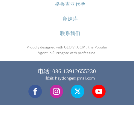
格鲁吉亚代孕
卵妹库
联系我们
Proudly designed with GEOIVF.COM , the Popular
Agent in Surrogate with professinal
电话: 086-13912655230
邮箱: haydonge@gmail.com