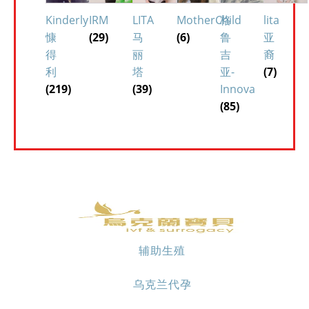
Kinderly
IRM
LITA
MotherChild
格
lita
慷
(29)
马
(6)
鲁
亚
得
丽
吉
裔
利
塔
亚-
(7)
(219)
(39)
Innova
(85)
辅助生殖
乌克兰代孕