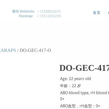
/ 13328025675
微信:Bellaliuliu
首页
/ 13912655230
Haydonge
ARAPS
/ DO-GEC-417-O
DO-GEC-41
Age: 22 years old
年龄：22 岁
ABO blood type, rH blood 
0+
ABO血型，rH血型：0+