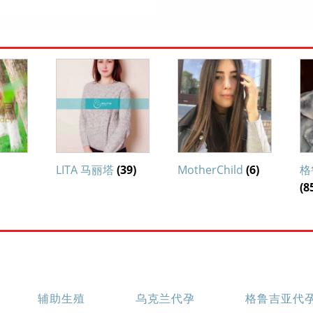
LITA 马丽塔
(39)
MotherChild
(6)
格
(8
辅助生殖
乌克兰代孕
格鲁吉亚代