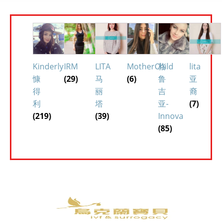
Kinderly
IRM
LITA
MotherChild
格
lita
慷
(29)
马
(6)
鲁
亚
得
丽
吉
裔
利
塔
亚-
(7)
(219)
(39)
Innova
(85)