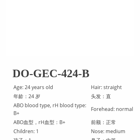
DO-GEC-424-B
Age: 24 years old
Hair: straight
年龄：24 岁
头发：直
ABO blood type, rH blood type:
Forehead: normal
B+
ABO血型，rH血型：B+
前额：正常
Children: 1
Nose: medium