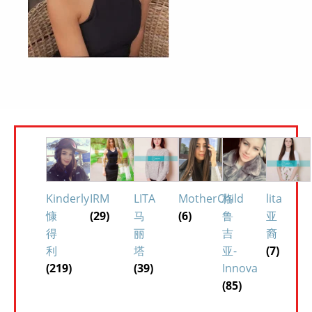
Kinderly
IRM
LITA
MotherChild
格
lita
慷
(29)
马
(6)
鲁
亚
得
丽
吉
裔
利
塔
亚-
(7)
(219)
(39)
Innova
(85)