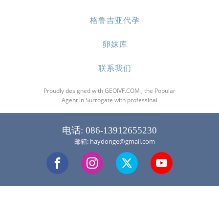
格鲁吉亚代孕
卵妹库
联系我们
Proudly designed with GEOIVF.COM , the Popular
Agent in Surrogate with professinal
电话: 086-13912655230
邮箱: haydonge@gmail.com