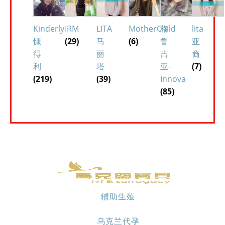
Kinderly
IRM
LITA
MotherChild
格
lita
慷
(29)
马
(6)
鲁
亚
得
丽
吉
裔
利
塔
亚-
(7)
(219)
(39)
Innova
(85)
辅助生殖
乌克兰代孕