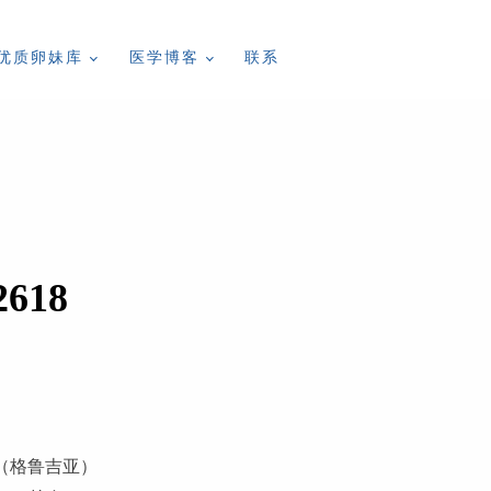
优质卵妹库
医学博客
联系
2618
ia （格鲁吉亚）