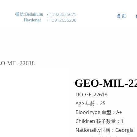
/ 13328025675
微信:Bellaliuliu
首页
/ 13912655230
Haydonge
EO-MIL-22618
GEO-MIL-2
DO_GE_22618
Age 年龄：25
Blood type 血型：A+
Children 孩子数量：1
Nationality国籍：Georg