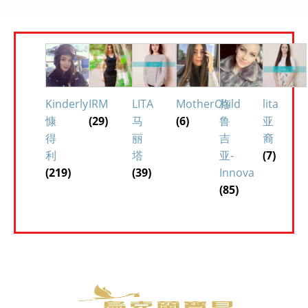
Kinderly
IRM
LITA
MotherChild
格
lita
慷
(29)
马
(6)
鲁
亚
得
丽
吉
裔
利
塔
亚-
(7)
(219)
(39)
Innova
(85)