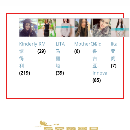
Kinderly
IRM
LITA
MotherChild
格
lita
慷
(29)
马
(6)
鲁
亚
得
丽
吉
裔
利
塔
亚-
(7)
(219)
(39)
Innova
(85)