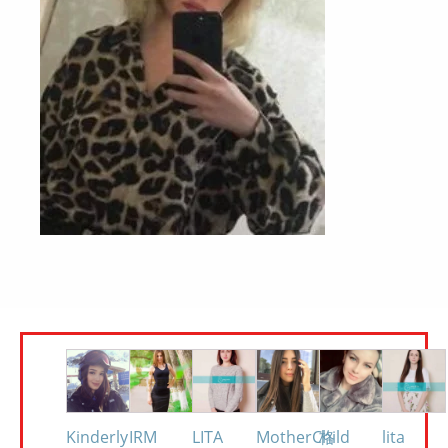
Kinderly
IRM
LITA
MotherChild
格
lita