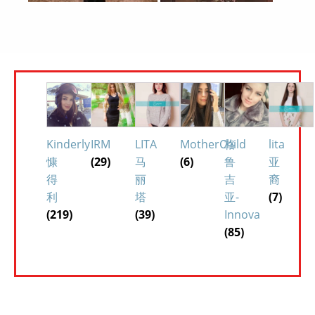
Kinderly
IRM
LITA
MotherChild
格
lita
慷
(29)
马
(6)
鲁
亚
得
丽
吉
裔
利
塔
亚-
(7)
(219)
(39)
Innova
(85)