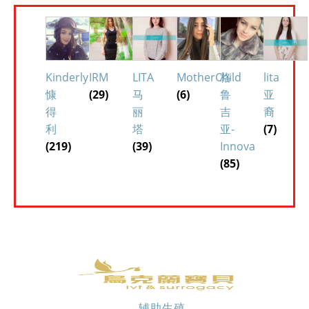
Kinderly
IRM
LITA
MotherChild
格
lita
慷
(29)
马
(6)
鲁
亚
得
丽
吉
裔
利
塔
亚-
(7)
(219)
(39)
Innova
(85)
辅助生殖