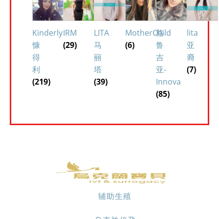
Kinderly
IRM
LITA
MotherChild
格
lita
慷
(29)
马
(6)
鲁
亚
得
丽
吉
裔
利
塔
亚-
(7)
(219)
(39)
Innova
(85)
辅助生殖