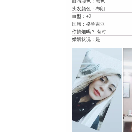
眼睛颜色：黑色
头发颜色：布朗
血型：+2
国籍：格鲁吉亚
你抽烟吗？ 有时
婚姻状况：是