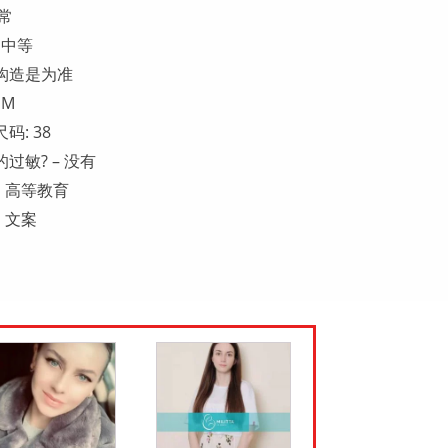
常
 中等
构造是为准
 M
码: 38
过敏? – 没有
: 高等教育
 文案