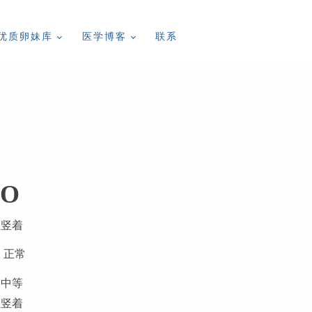
优质卵妹库
医学博客
联系
-O
 竖着
 正常
 中等
 竖着