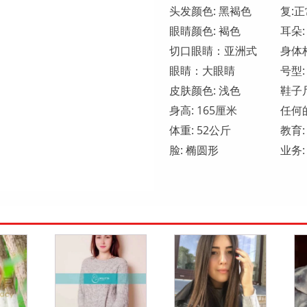
头发颜色: 黑褐色
复:正
眼睛颜色: 褐色
耳朵:
切口眼睛：亚洲式
身体
眼睛：大眼睛
号型:
皮肤颜色: 浅色
鞋子尺
身高: 165厘米
任何的
体重: 52公斤
教育
脸: 椭圆形
业务: