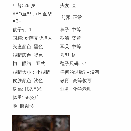
年龄: 26 岁
头发: 直
ABO血型，rH 血型 :
前额: 正常
AВ+
孩子们: 1
鼻子: 中等
国籍: 哈萨克斯坦人
型艏: 竖着
头发颜色: 黑色
耳朵: 中等
眼睛颜色: 褐色
号型: М
切口眼睛：亚式
鞋子尺码: 37
眼睛大小：小眼睛
任何的过敏? – 没有
皮肤颜色: 浅色
教育: 高等教育
身高: 167厘米
业务: 化学老师
体重: 56公斤
脸: 椭圆形