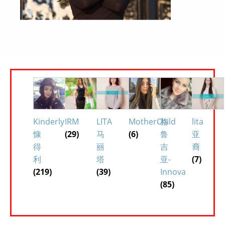
Kinderly
IRM
LITA
MotherChild
格
lita
慷
(29)
马
(6)
鲁
亚
得
丽
吉
裔
利
塔
亚-
(7)
(219)
(39)
Innova
(85)