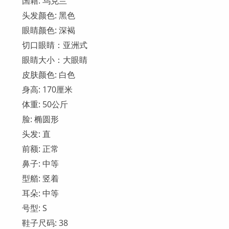
国籍: 乌克兰
头发颜色: 黑色
眼睛颜色: 深褐
切口眼睛：亚洲式
眼睛大小：大眼睛
皮肤颜色: 白色
身高: 170厘米
体重: 50公斤
脸: 椭圆形
头发: 直
前额: 正常
鼻子: 中等
型艏: 竖着
耳朵: 中等
号型: S
鞋子尺码: 38