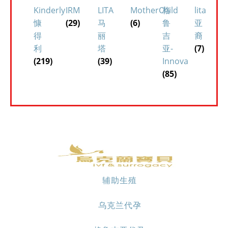
Kinderly
IRM
LITA
MotherChild
格
lita
慷
(29)
马
(6)
鲁
亚
得
丽
吉
裔
利
塔
亚-
(7)
(219)
(39)
Innova
(85)
辅助生殖
乌克兰代孕