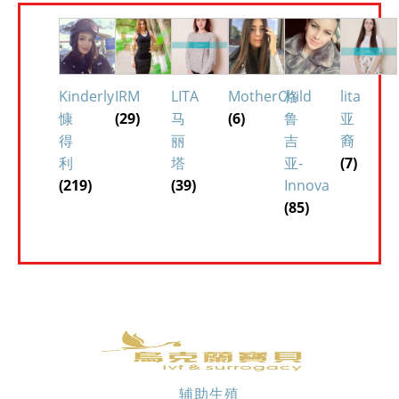
Kinderly
IRM
LITA
MotherChild
格
lita
慷
(29)
马
(6)
鲁
亚
得
丽
吉
裔
利
塔
亚-
(7)
(219)
(39)
Innova
(85)
辅助生殖