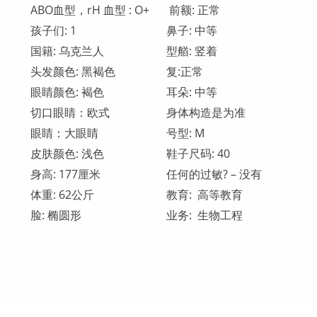
ABO血型，rH 血型 : O+
前额: 正常
孩子们: 1
鼻子: 中等
国籍: 乌克兰人
型艏: 竖着
头发颜色: 黑褐色
复:正常
眼睛颜色: 褐色
耳朵: 中等
切口眼睛：欧式
身体构造是为准
眼睛：大眼睛
号型: М
皮肤颜色: 浅色
鞋子尺码: 40
身高: 177厘米
任何的过敏? – 没有
体重: 62公斤
教育: 高等教育
脸: 椭圆形
业务: 生物工程