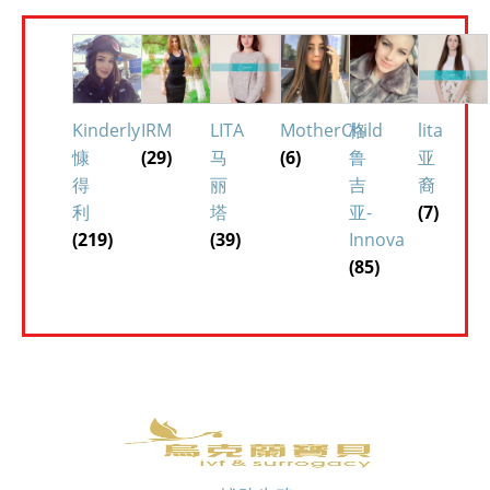
Kinderly
IRM
LITA
MotherChild
格
lita
慷
(29)
马
(6)
鲁
亚
得
丽
吉
裔
利
塔
亚-
(7)
(219)
(39)
Innova
(85)