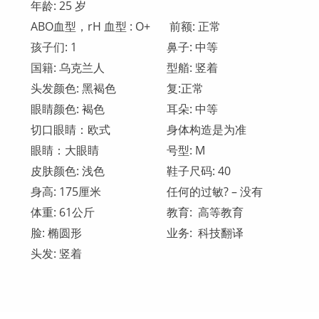
年龄: 25 岁
ABO血型，rH 血型 : О+
前额: 正常
孩子们: 1
鼻子: 中等
国籍: 乌克兰人
型艏: 竖着
头发颜色: 黑褐色
复:正常
眼睛颜色: 褐色
耳朵: 中等
切口眼睛：欧式
身体构造是为准
眼睛：大眼睛
号型: М
皮肤颜色: 浅色
鞋子尺码: 40
身高: 175厘米
任何的过敏? – 没有
体重: 61公斤
教育: 高等教育
脸: 椭圆形
业务: 科技翻译
头发: 竖着