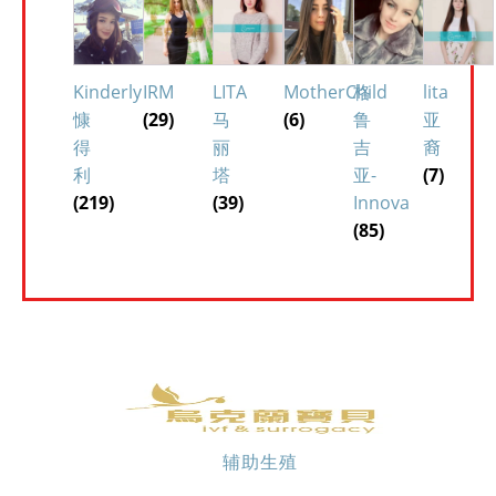
Kinderly
IRM
LITA
MotherChild
格
lita
慷
(29)
马
(6)
鲁
亚
得
丽
吉
裔
利
塔
亚-
(7)
(219)
(39)
Innova
(85)
辅助生殖