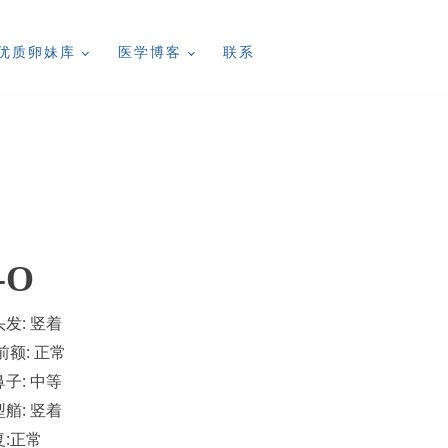
优质卵妹库
医学博客
联系
-O
头发: 竖着
前额: 正常
鼻子: 中等
型艏: 竖着
复:正常