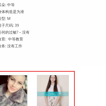
耳朵: 中等
身体构造是为准
号型: М
鞋子尺码: 39
任何的过敏? – 没有
教育: 中等教育
业务: 没有工作