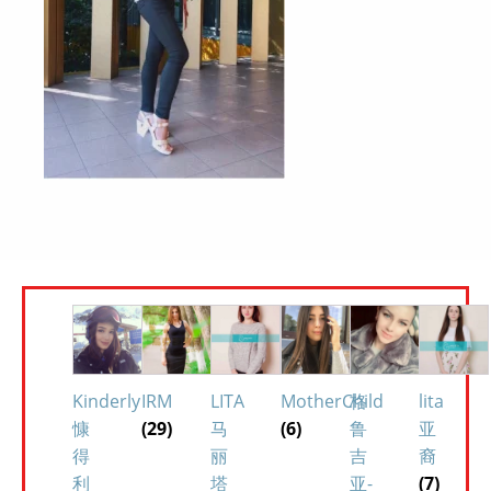
Kinderly
IRM
LITA
MotherChild
格
lita
慷
(29)
马
(6)
鲁
亚
得
丽
吉
裔
利
塔
亚-
(7)