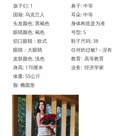
孩子们: 1
鼻子: 中等
国籍: 乌克兰人
耳朵: 中等
头发颜色: 黑褐色
身体构造是为准
眼睛颜色: 褐色
号型: S
切口眼睛：欧式
鞋子尺码: 38
眼睛：大眼睛
任何的过敏? – 没有
皮肤颜色: 浅色
教育: 高等教育
身高: 170厘米
业务: 经济学家
体重: 55公斤
脸: 椭圆形