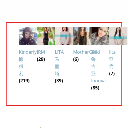
Kinderly
IRM
LITA
MotherChild
格
lita
慷
(29)
马
(6)
鲁
亚
得
丽
吉
裔
利
塔
亚-
(7)
(219)
(39)
Innova
(85)