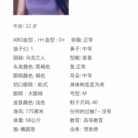
年龄: 22 岁
ABO血型，rH 血型 : O+
前额: 正常
孩子们: 1
鼻子: 中等
国籍: 乌克兰人
型艏: 竖着
头发颜色: 黑褐色
复:正常
眼睛颜色: 褐色
耳朵: 中等
切口眼睛：欧式
身体构造是为准
眼睛：大眼睛
号型: M
皮肤颜色: 浅色
鞋子尺码: 40
身高: 175厘米
任何的过敏? – 没有
体重: 58公斤
教育: 高等教育
脸: 椭圆形
业务: 理发师