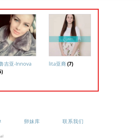
鲁吉亚-Innova
lita亚裔
(7)
5)
孕
卵妹库
联系我们
al