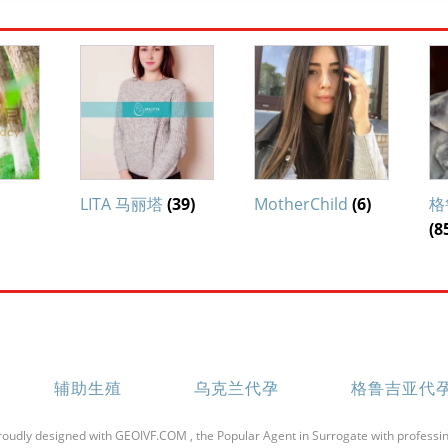
LITA 马丽塔
(39)
MotherChild
(6)
格
(8
辅助生殖
乌克兰代孕
格鲁吉亚代
roudly designed with GEOIVF.COM , the Popular Agent in Surrogate with professin