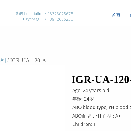
/ 13328025675
微信:Bellaliuliu
首页
/ 13912655230
Haydonge
得利
/ IGR-UA-120-A
IGR-UA-120
Age: 24 years old
年龄: 24岁
ABO blood type, rH blood 
ABO血型，rH 血型 : А+
Children: 1