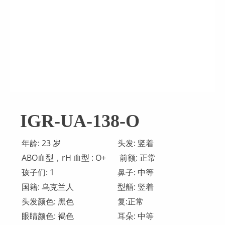
IGR-UA-138-O
年龄: 23 岁
头发: 竖着
ABO血型，rH 血型 : O+
前额: 正常
孩子们: 1
鼻子: 中等
国籍: 乌克兰人
型艏: 竖着
头发颜色: 黑色
复:正常
眼睛颜色: 褐色
耳朵: 中等