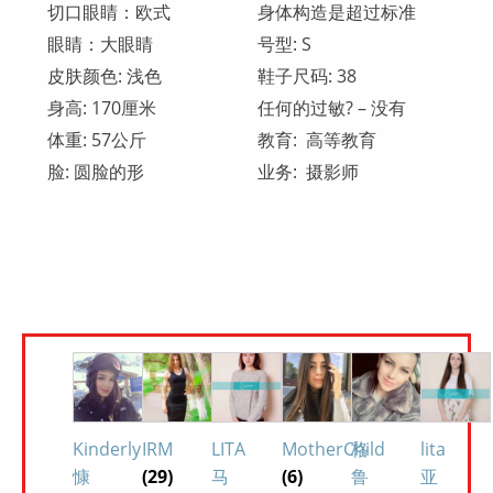
切口眼睛：欧式
身体构造是超过标准
眼睛：大眼睛
号型: S
皮肤颜色: 浅色
鞋子尺码: 38
身高: 170厘米
任何的过敏? – 没有
体重: 57公斤
教育: 高等教育
脸: 圆脸的形
业务: 摄影师
Kinderly
IRM
LITA
MotherChild
格
lita
慷
(29)
马
(6)
鲁
亚