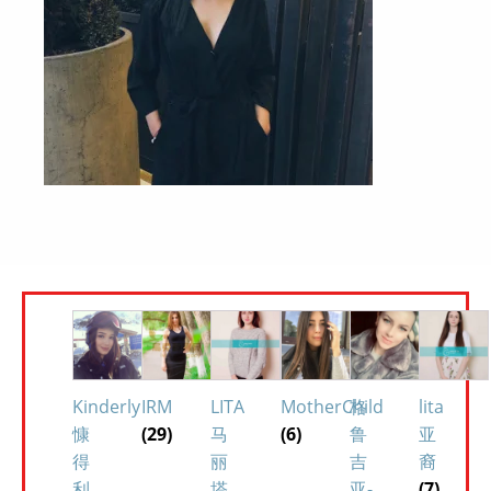
Kinderly
IRM
LITA
MotherChild
格
lita
慷
(29)
马
(6)
鲁
亚
得
丽
吉
裔
利
塔
亚-
(7)