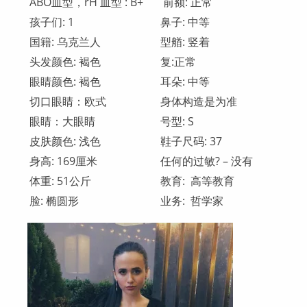
ABO血型，rH 血型 : B+
前额: 正常
孩子们: 1
鼻子: 中等
国籍: 乌克兰人
型艏: 竖着
头发颜色: 褐色
复:正常
眼睛颜色: 褐色
耳朵: 中等
切口眼睛：欧式
身体构造是为准
眼睛：大眼睛
号型: S
皮肤颜色: 浅色
鞋子尺码: 37
身高: 169厘米
任何的过敏? – 没有
体重: 51公斤
教育: 高等教育
脸: 椭圆形
业务: 哲学家