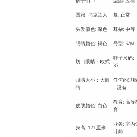
孩子们: 1
型艏: 竖着
国籍: 乌克兰人
复: 正常
头发颜色: 深色
耳朵: 中等
眼睛颜色: 褐色
号型: S/М
鞋子尺码:
切口眼睛：欧式
37
眼睛大小：大眼
任何的过敏
睛
– 没有
教育: 高等
皮肤颜色: 白色
育
业务: 室内
身高: 171厘米
计师