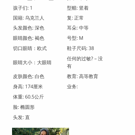
孩子们: 1
型艏: 竖着
国籍: 乌克兰人
复: 正常
头发颜色: 深色
耳朵: 中等
眼睛颜色: 褐色
号型: М
切口眼睛：欧式
鞋子尺码: 38
任何的过敏? – 没
眼睛大小：大眼睛
有
皮肤颜色: 白色
教育: 高等教育
身高: 174厘米
业务:
体重: 60.5公斤
脸: 椭圆形
头发: 直