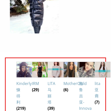
Kinderly
IRM
LITA
MotherChild
格
lita
慷
(29)
马
(6)
鲁
亚
得
丽
吉
裔
利
塔
亚-
(7)
(219)
(39)
Innova